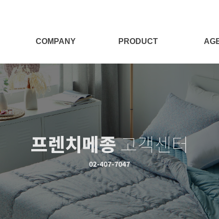
COMPANY
PRODUCT
AG
회사소개
전체보기
대리점
Target
양모제품
대리점
양모이야기
침구세트
프렌치메종
고객센터
침구단품
충전재
02-407-7047
시즌상품
패브릭소품