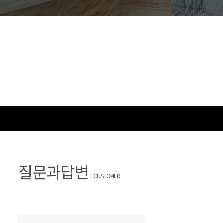
문
장
의
찾
기
질문과답변
CUSTOMER