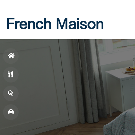
Login
Join
홈
으
메
로
뉴
창
업
매