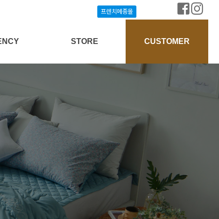
프렌치메종몰
프렌치메종몰
ENCY
STORE
CUSTOMER
상담신청
프렌치메종몰
공지사항
개설안내
매장찾기
질문과답변
방송협찬