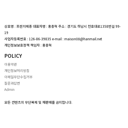
상호명 : 프렌치메종 대표자명 : 홍충혁 주소 : 경기도 하남시 천호대로1358번길 99-
19
대표전화 : 02-407-7047
사업자등록번호 : 126-86-39835 e-mail : maison08@hanmail.net
개인정보보호정책 책임자 : 홍충혁
POLICY
이용약관
개인정보처리방침
이메일무단수집거부
질문과답변
Admin
모든 컨텐츠의 무단복제 및 재판매를 금지합니다.
Copyright(c) ~ by 프렌치메종 All Rights Reserved.
프렌치메종몰
프렌치메종몰