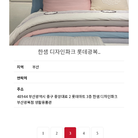
한샘 디자인파크 롯데광복..
지역
부산
연락처
주소
48944 부산광역시 중구 중앙대로 2 롯데마트 3층 한샘 디자인파크
부산광복점 생활용품관
1
2
3
4
5