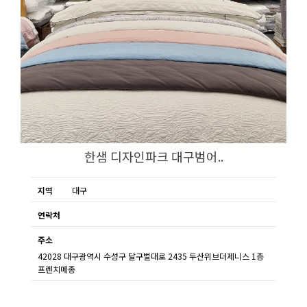
한샘 디자인파크 대구범어..
지역
대구
연락처
주소
42028 대구광역시 수성구 달구벌대로 2435 두산위브더제니스 1층
프렌치메종