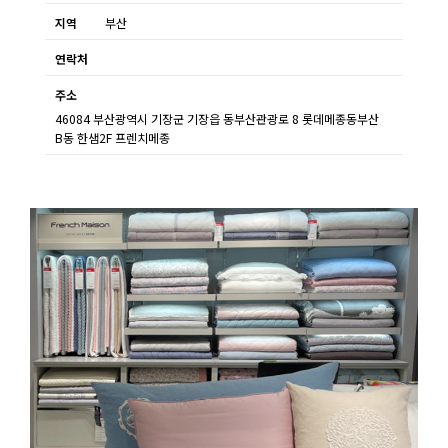
지역
부산
연락처
주소
46084 부산광역시 기장군 기장읍 동부산관광로 8 롯데메종동부산
B동 한샘2F 프렌치메종