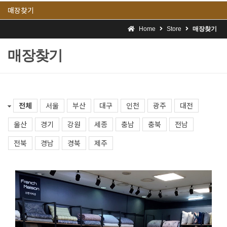
매장찾기
Home
Store
매장찾기
매장찾기
전체
서울
부산
대구
인천
광주
대전
울산
경기
강원
세종
충남
충북
전남
전북
경남
경북
제주