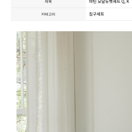
마틴 모달듀벳세트 Q, K
제목
침구세트
카테고리