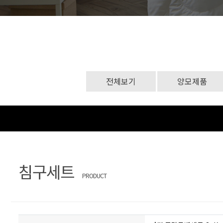
문
장
의
찾
기
전체보기
양모제품
침구세트
PRODUCT