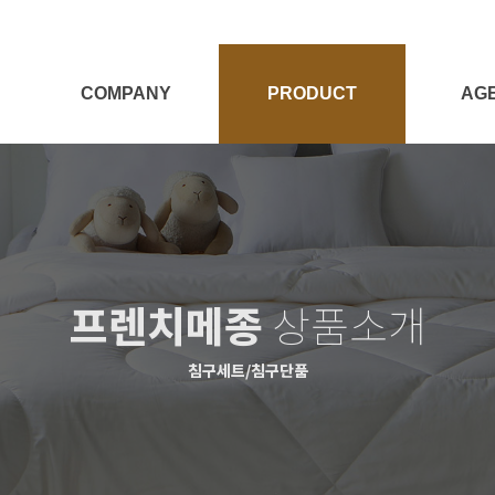
COMPANY
PRODUCT
AG
회사소개
전체보기
대리점
Target
양모제품
대리점
양모이야기
침구세트
프렌치메종
상품소개
침구단품
충전재
침구세트/침구단품
시즌상품
패브릭소품