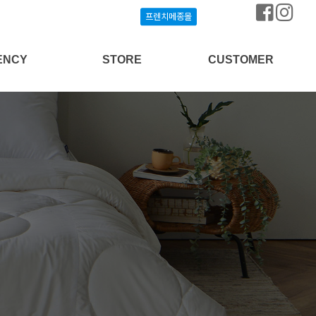
프렌치메종몰
프렌치메종몰
ENCY
STORE
CUSTOMER
상담신청
프렌치메종몰
공지사항
개설안내
매장찾기
질문과답변
방송협찬