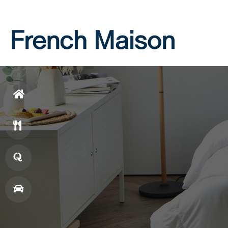
Login
Join
홈
으
메
로
뉴
창
업
매