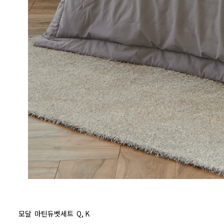
모달 마틴듀벳세트 Q, K