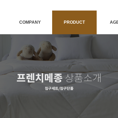
COMPANY
PRODUCT
AG
회사소개
전체보기
대리점
Target
양모제품
대리점
양모이야기
침구세트
프렌치메종
상품소개
침구단품
충전재
침구세트/침구단품
시즌상품
패브릭소품