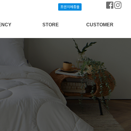
프렌치메종몰
프렌치메종몰
ENCY
STORE
CUSTOMER
상담신청
프렌치메종몰
공지사항
개설안내
매장찾기
질문과답변
방송협찬