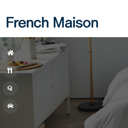
Login
Join
홈
으
메
로
뉴
창
업
매