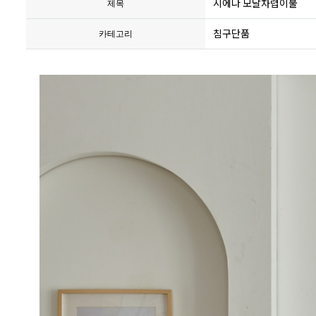
시에나 모달차렵이불
제목
침구단품
카테고리