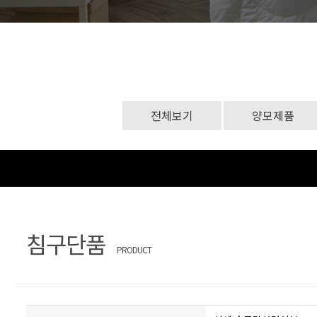
문
장
의
찾
기
전체보기
양모제품
침구단품
PRODUCT