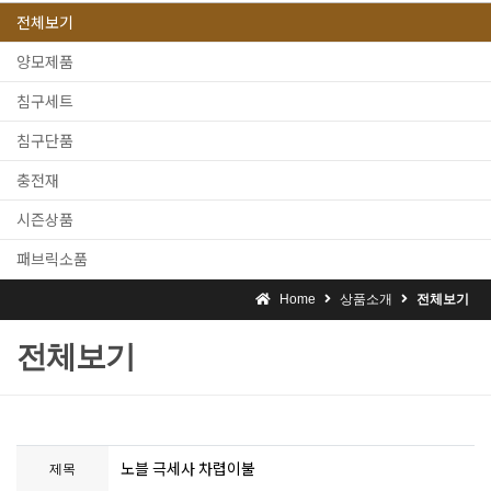
전체보기
양모제품
침구세트
침구단품
충전재
시즌상품
패브릭소품
Home
상품소개
전체보기
전체보기
노블 극세사 차렵이불
제목