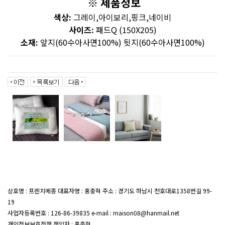
※ 제품정보
색상:
그레이,아이보리,핑크,네이비
사이즈:
패드Q (150X205)
소재:
앞지(60수아사면100%) 뒷지(60수아사면100%)
상호명 : 프렌치메종 대표자명 : 홍충혁 주소 : 경기도 하남시 천호대로1358번길 99-
19
대표전화 : 02-407-7047
사업자등록번호 : 126-86-39835 e-mail : maison08@hanmail.net
개인정보보호정책 책임자 : 홍충혁