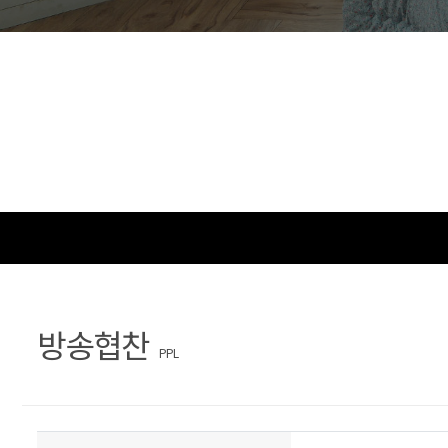
문
장
의
찾
기
방송협찬
PPL