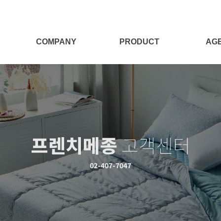
COMPANY
PRODUCT
AG
회사소개
전체보기
대리점
Target
양모제품
대리점
양모이야기
침구세트
프렌치메종
고객센터
침구단품
충전재
02-407-7047
시즌상품
패브릭소품