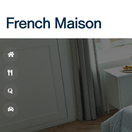
Login
Join
홈
으
메
로
뉴
창
업
매