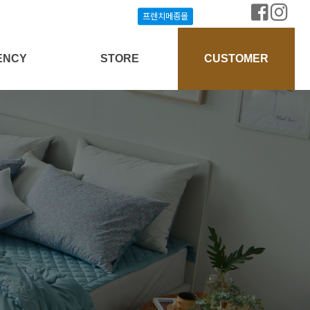
프렌치메종몰
프렌치메종몰
ENCY
STORE
CUSTOMER
상담신청
프렌치메종몰
공지사항
개설안내
매장찾기
질문과답변
방송협찬