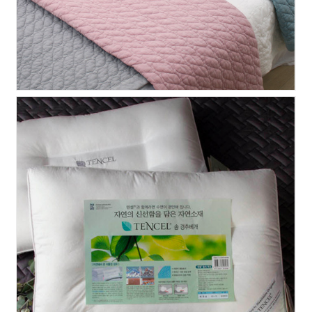
텐셀 경추베개솜 50X70