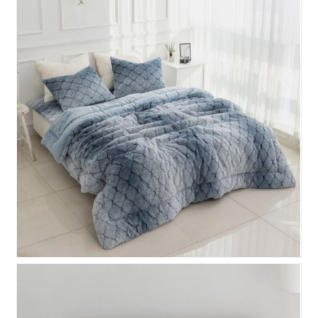
노블 극세사 차렵이불