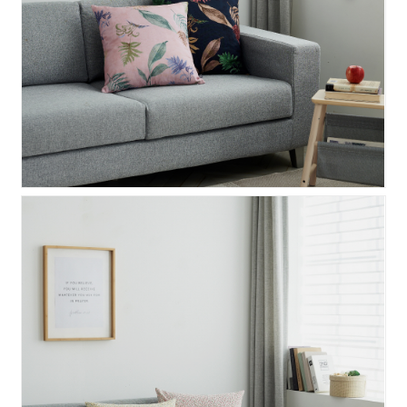
북유럽 오키드 쿠션커버 50..
북유럽 인테리어 미실 쿠션..