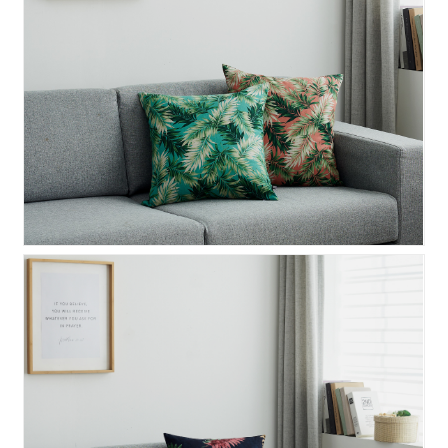
북유럽 아레카 쿠션커버 50..