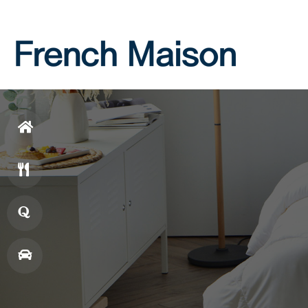
Login
Join
홈
으
메
로
뉴
창
업
매