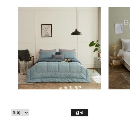
댄디 영국산 양모 차렵이불
호