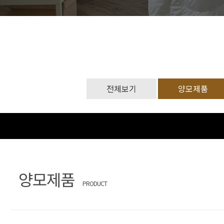
문
장
의
찾
기
전체보기
양모제품
양모제품
PRODUCT