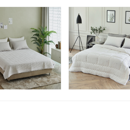
주산 로얄 양모스프레드
에코퀸즈 양모 차렵_화