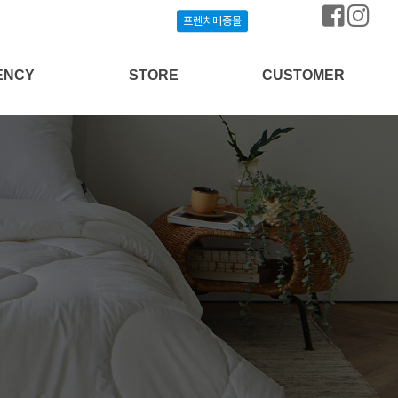
프렌치메종몰
프렌치메종몰
ENCY
STORE
CUSTOMER
상담신청
프렌치메종몰
공지사항
개설안내
매장찾기
질문과답변
방송협찬