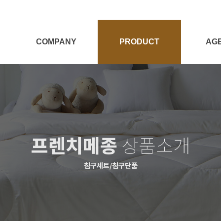
COMPANY
PRODUCT
AG
회사소개
전체보기
대리점
Target
양모제품
대리점
양모이야기
침구세트
프렌치메종
상품소개
침구단품
충전재
침구세트/침구단품
시즌상품
패브릭소품