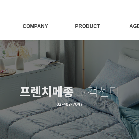
COMPANY
PRODUCT
AG
회사소개
전체보기
대리점
Target
양모제품
대리점
양모이야기
침구세트
프렌치메종
고객센터
침구단품
충전재
02-407-7047
시즌상품
패브릭소품