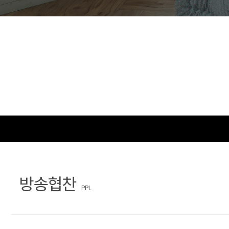
문
장
의
찾
기
방송협찬
PPL