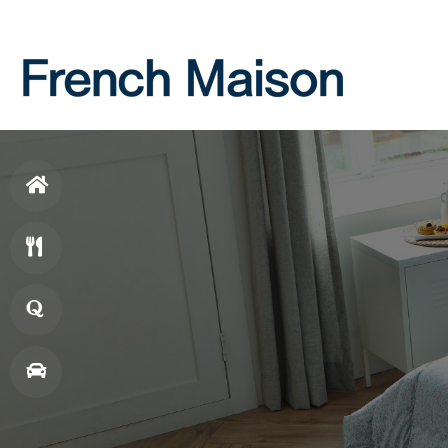
Login
Join
홈
으
메
로
뉴
창
업
매