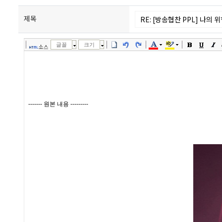
제목
글꼴
크기
소스