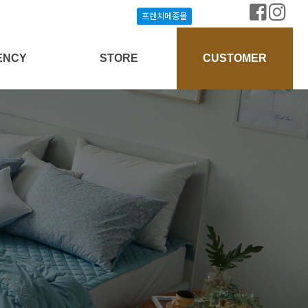
프렌치메종몰
프렌치메종몰
ENCY
STORE
CUSTOMER
상담신청
프렌치메종몰
공지사항
개설안내
매장찾기
질문과답변
방송협찬