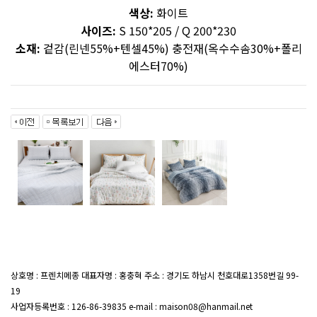
색상:
화이트
사이즈:
S 150*205 / Q 200*230
소재:
겉감(린넨55%+텐셀45%) 충전재(옥수수솜30%+폴리
에스터70%)
상호명 : 프렌치메종 대표자명 : 홍충혁 주소 : 경기도 하남시 천호대로1358번길 99-
19
대표전화 : 02-407-7047
사업자등록번호 : 126-86-39835 e-mail : maison08@hanmail.net