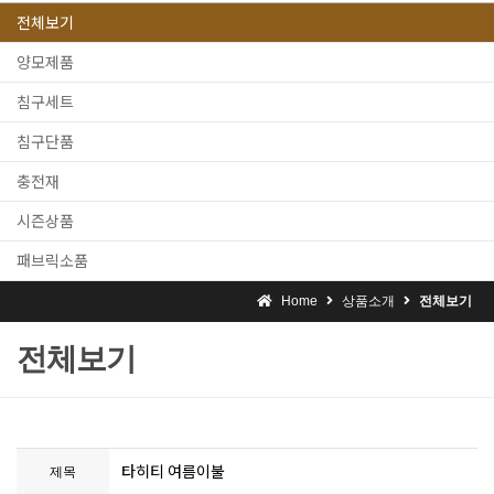
전체보기
양모제품
침구세트
침구단품
충전재
시즌상품
패브릭소품
Home
상품소개
전체보기
전체보기
타히티 여름이불
제목