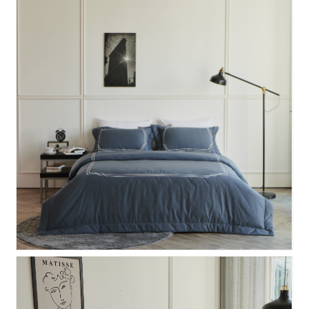
이본 모달 듀벳세트