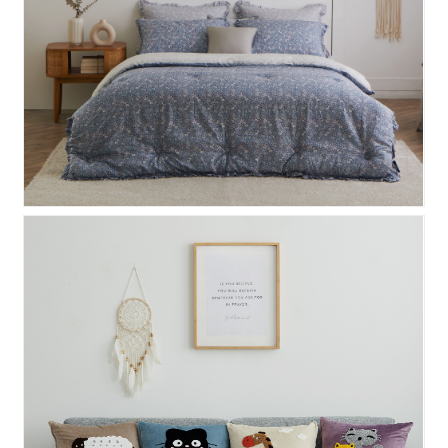
플로렛 모달차렵이불
북유럽 보아 쿠션커버