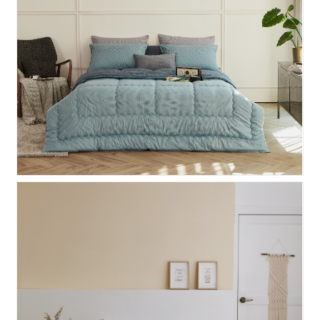
댄디 영국산 양모 차렵이불