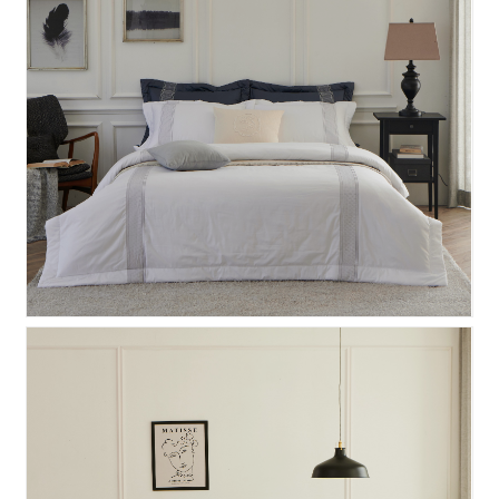
뮤즈 면 듀벳세트