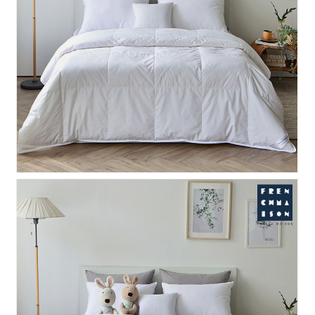
라우 헝가리 구스 이불솜 S..