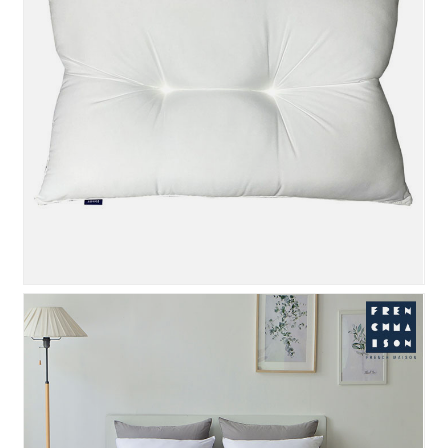
에어로쿨 마이크로 베개솜 ..