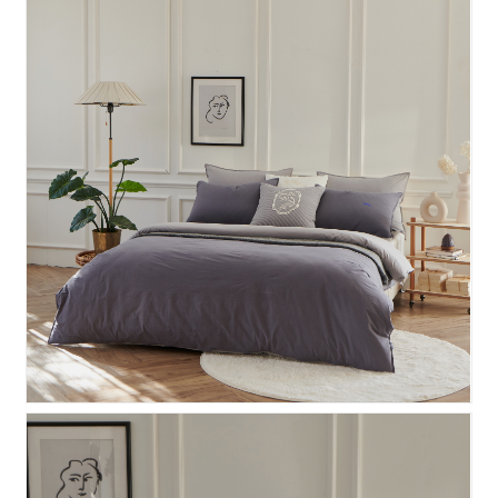
테라피 누비이불커버 S, Q,..