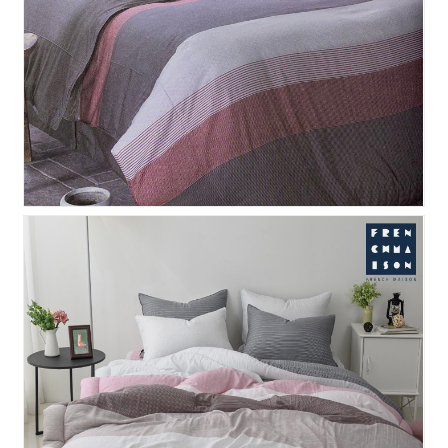
일론 누비 이불커버 - 레드
스팅 모달 차렵이불 - 핑크