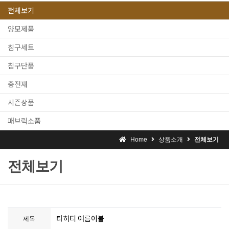
전체보기
양모제품
침구세트
침구단품
충전재
시즌상품
패브릭소품
Home
상품소개
전체보기
전체보기
타히티 여름이불
제목