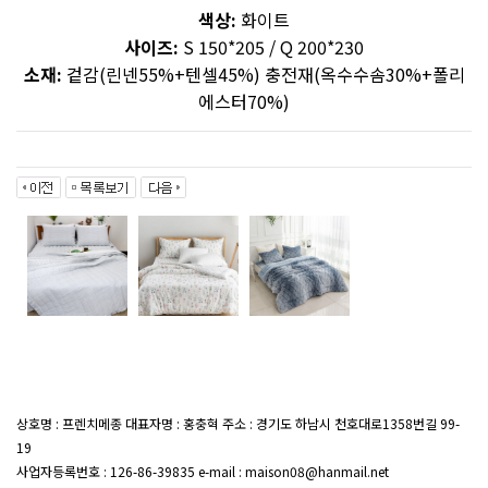
색상:
화이트
사이즈:
S 150*205 / Q 200*230
소재:
겉감(린넨55%+텐셀45%) 충전재(옥수수솜30%+폴리
에스터70%)
상호명 : 프렌치메종 대표자명 : 홍충혁 주소 : 경기도 하남시 천호대로1358번길 99-
19
대표전화 : 02-407-7047
사업자등록번호 : 126-86-39835 e-mail : maison08@hanmail.net