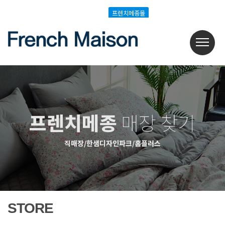
Login
Join
프렌치메종몰
프렌치메종몰
프렌치메종
매장 찾기
직매장/한샘디자인파크/홈플러스
STORE