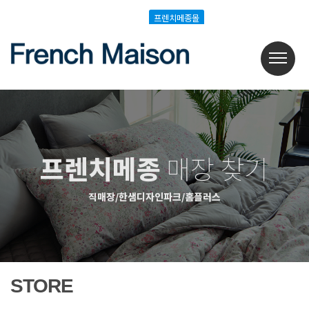
Login
Join
프렌치메종몰
프렌치메종몰
프렌치메종
매장 찾기
직매장/한샘디자인파크/홈플러스
STORE