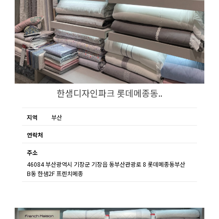
한샘디자인파크 롯데메종동..
지역
부산
연락처
주소
46084 부산광역시 기장군 기장읍 동부산관광로 8 롯데메종동부산
B동 한샘2F 프렌치메종