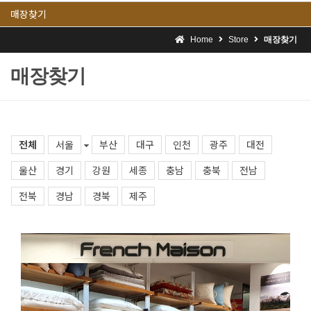
매장찾기
Home
Store
매장찾기
매장찾기
전체
서울
부산
대구
인천
광주
대전
울산
경기
강원
세종
충남
충북
전남
전북
경남
경북
제주