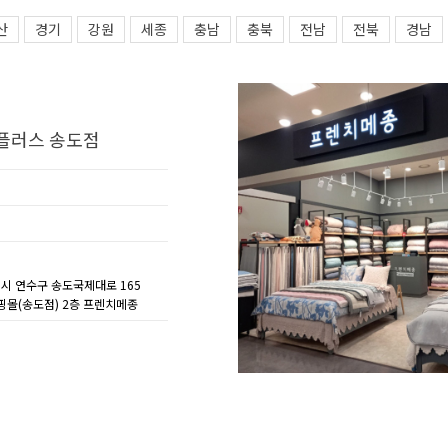
산
경기
강원
세종
충남
충북
전남
전북
경남
플러스 송도점
역시 연수구 송도국제대로 165
몰(송도점) 2층 프렌치메종