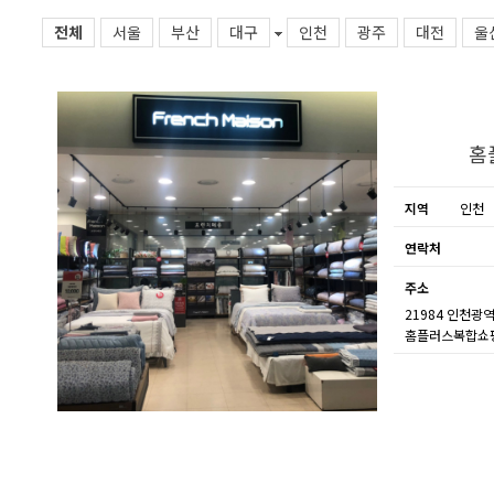
전체
서울
부산
대구
인천
광주
대전
울
홈
지역
인천
연락처
주소
21984 인천광
홈플러스복합쇼핑