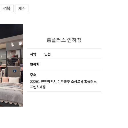
경북
제주
홈플러스 인하점
지역
인천
연락처
주소
22201 인천광역시 미추홀구 소성로 6 홈플러스
프렌치메종