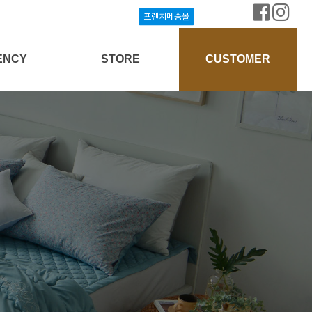
프렌치메종몰
프렌치메종몰
ENCY
STORE
CUSTOMER
상담신청
프렌치메종몰
공지사항
개설안내
매장찾기
질문과답변
방송협찬