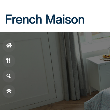
Login
Join
홈
으
메
로
뉴
창
업
매