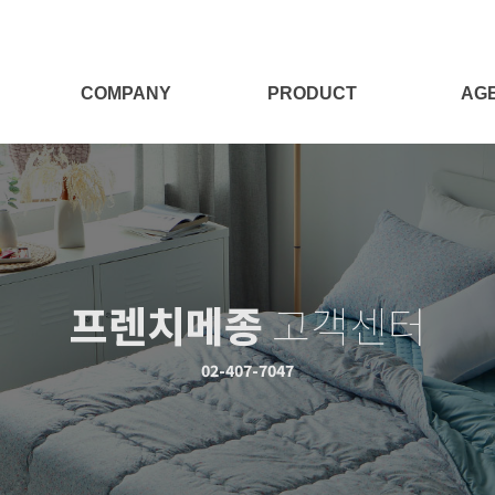
COMPANY
PRODUCT
AG
회사소개
전체보기
대리점
Target
양모제품
대리점
양모이야기
침구세트
프렌치메종
고객센터
침구단품
충전재
02-407-7047
시즌상품
패브릭소품