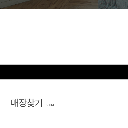
문
장
의
찾
기
매장찾기
STORE