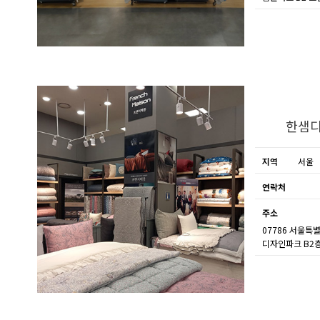
한샘디
지역
서울
연락처
주소
07786 서울특
디자인파크 B2