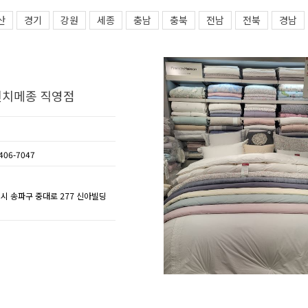
산
경기
강원
세종
충남
충북
전남
전북
경남
치메종 직영점
406-7047
별시 송파구 중대로 277 신아빌딩