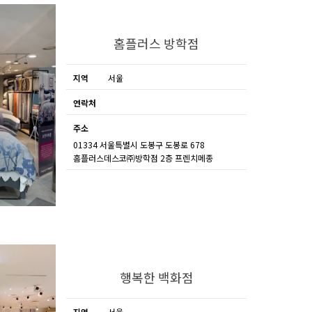
홈플러스 방학점
지역
서울
연락처
주소
01334 서울특별시 도봉구 도봉로 678
홈플러스데스코㈜방학점 2층 프렌치메종
행복한 백화점
지역
서울