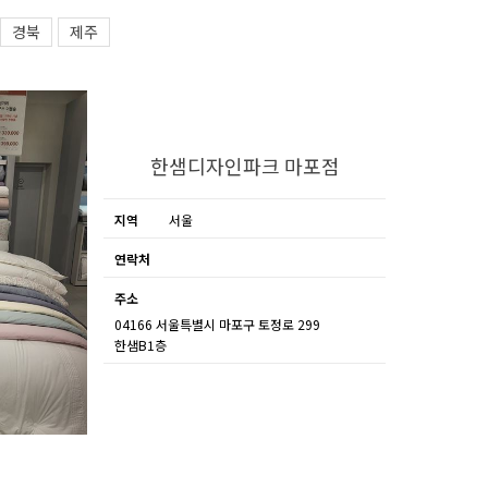
경북
제주
한샘디자인파크 마포점
지역
서울
연락처
주소
04166 서울특별시 마포구 토정로 299
한샘B1층