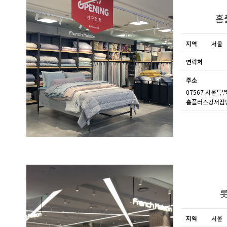
홈
지역
서울
연락처
주소
07567 서울특
홈플러스강서점
지역
서울