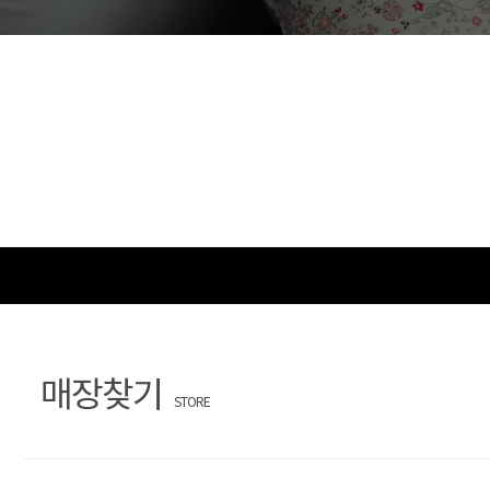
문
장
의
찾
기
매장찾기
STORE