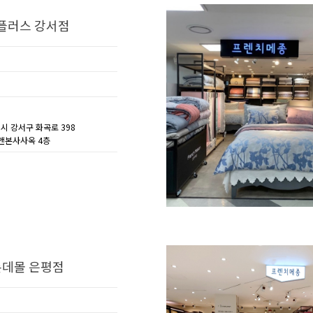
플러스 강서점
별시 강서구 화곡로 398
앤본사사옥 4층
롯데몰 은평점