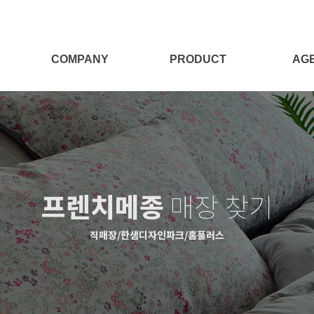
COMPANY
PRODUCT
AG
회사소개
전체보기
대리점
Target
양모제품
대리점
양모이야기
침구세트
프렌치메종
매장 찾기
침구단품
충전재
직매장/한샘디자인파크/홈플러스
시즌상품
패브릭소품