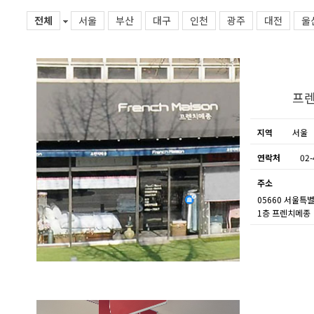
전체
서울
부산
대구
인천
광주
대전
울
프렌
지역
서울
연락처
02-
주소
05660 서울특
1층 프렌치메종