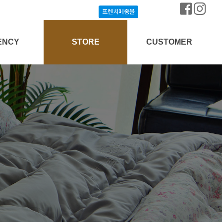
프렌치메종몰
프렌치메종몰
ENCY
STORE
CUSTOMER
상담신청
프렌치메종몰
공지사항
개설안내
매장찾기
질문과답변
방송협찬