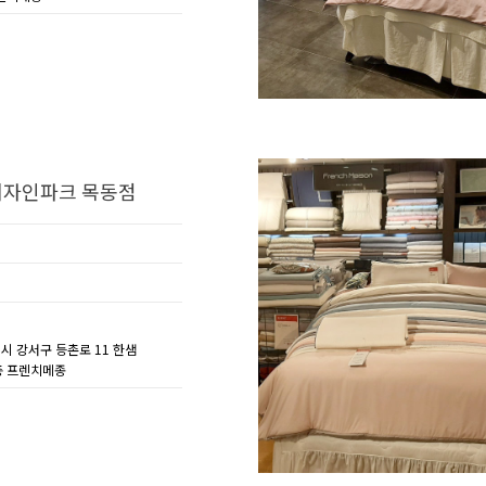
자인파크 목동점
별시 강서구 등촌로 11 한샘
층 프렌치메종