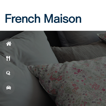
Login
Join
홈
으
메
로
뉴
창
업
매