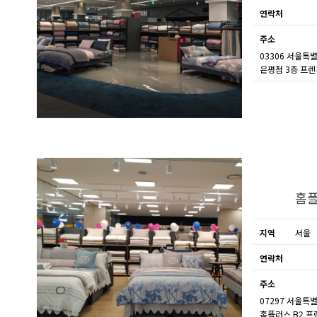
연락처
주소
03306 서울특
은평점 3층 프
홈플
지역
서울
연락처
주소
07297 서울특
홈플러스 B2 