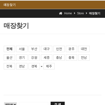
매장찾기
Home
Store
매장찾기
매장찾기
전체
서울
부산
대구
인천
광주
대전
울산
경기
강원
세종
충남
충북
전남
전북
경남
경북
제주