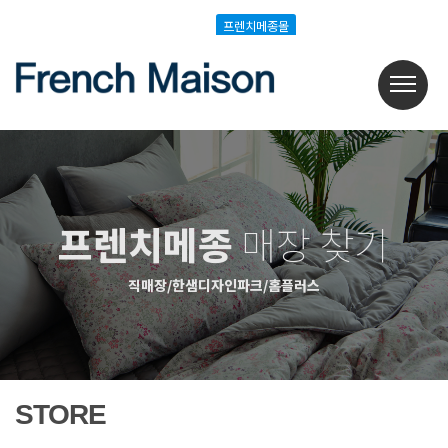
Login
Join
프렌치메종몰
프렌치메종몰
프렌치메종
매장 찾기
직매장/한샘디자인파크/홈플러스
STORE