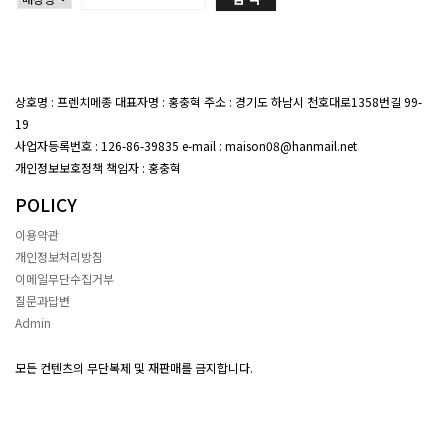
상호명 : 프렌치메종 대표자명 : 홍충혁 주소 : 경기도 하남시 천호대로1358번길 99-
19
대표전화 : 02-407-7047
사업자등록번호 : 126-86-39835 e-mail : maison08@hanmail.net
개인정보보호정책 책임자 : 홍충혁
POLICY
이용약관
개인정보처리방침
이메일무단수집거부
질문과답변
Admin
모든 컨텐츠의 무단복제 및 재판매를 금지합니다.
Copyright(c) ~ by 프렌치메종 All Rights Reserved.
프렌치메종몰
프렌치메종몰