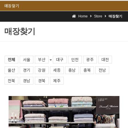
매장찾기
Home
Store
매장찾기
매장찾기
전체
서울
부산
대구
인천
광주
대전
울산
경기
강원
세종
충남
충북
전남
전북
경남
경북
제주