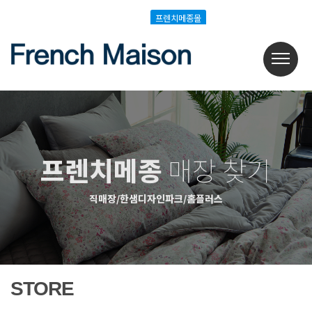
Login
Join
프렌치메종몰
프렌치메종몰
프렌치메종
매장 찾기
직매장/한샘디자인파크/홈플러스
STORE