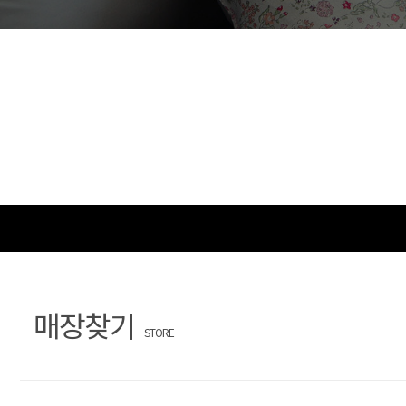
문
장
의
찾
기
매장찾기
STORE