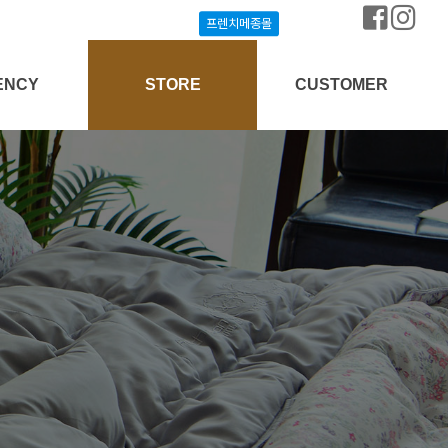
프렌치메종몰
프렌치메종몰
ENCY
STORE
CUSTOMER
상담신청
프렌치메종몰
공지사항
개설안내
매장찾기
질문과답변
방송협찬