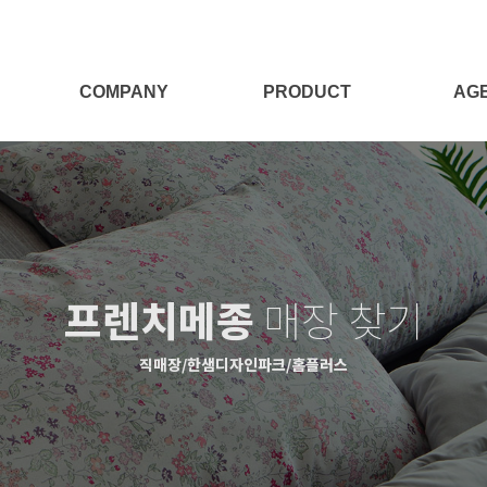
COMPANY
PRODUCT
AG
회사소개
전체보기
대리점
Target
양모제품
대리점
양모이야기
침구세트
프렌치메종
매장 찾기
침구단품
충전재
직매장/한샘디자인파크/홈플러스
시즌상품
패브릭소품