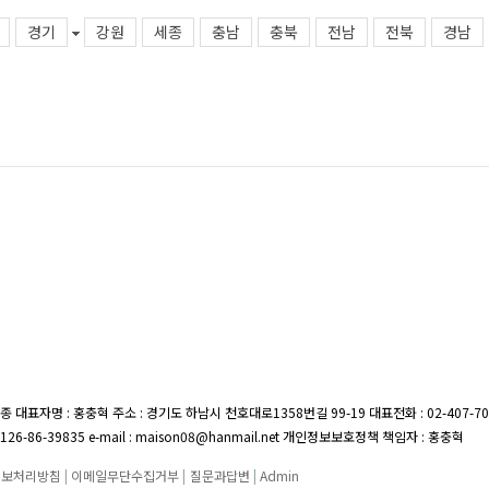
경기
강원
세종
충남
충북
전남
전북
경남
종 대표자명 : 홍충혁 주소 : 경기도 하남시 천호대로1358번길 99-19
대표전화 : 02-407-7
26-86-39835 e-mail : maison08@hanmail.net 개인정보보호정책 책임자 : 홍충혁
정보처리방침
|
이메일무단수집거부
|
질문과답변
|
Admin