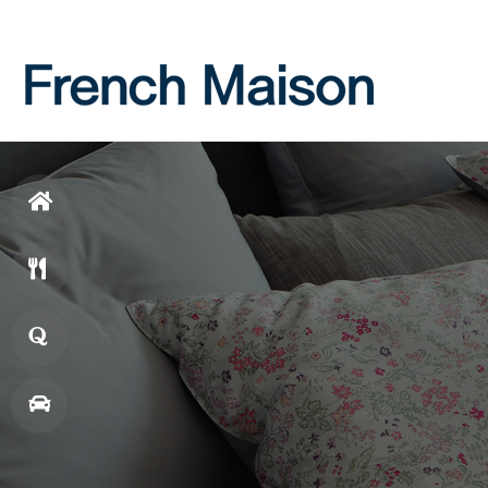
Login
Join
홈
으
메
로
뉴
창
업
매